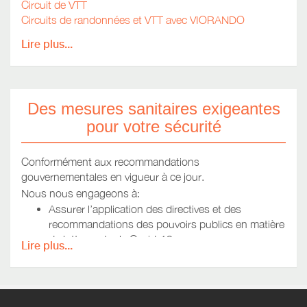
Circuit de VTT
Circuits de randonnées et VTT avec VIORANDO
Lire plus...
Des mesures sanitaires exigeantes
pour votre sécurité
Conformément aux recommandations
gouvernementales en vigueur à ce jour.
Nous nous engageons à:
Assurer l’application des directives et des
recommandations des pouvoirs publics en matière
de lutte contre le Covid-19.
Lire plus...
Utiliser et mettre à disposition des produits
désinfectants.
Faire respecter les gestes barrières et les
recommandations par tous