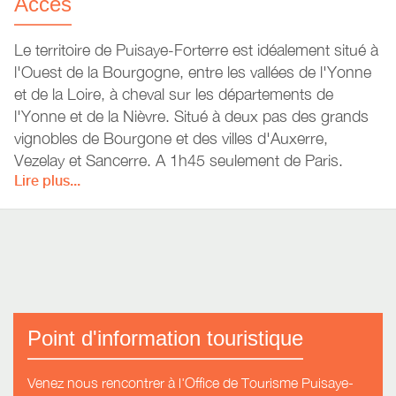
Accès
Le territoire de Puisaye-Forterre est idéalement situé à
l'Ouest de la Bourgogne, entre les vallées de l'Yonne
et de la Loire, à cheval sur les départements de
l'Yonne et de la Nièvre. Situé à deux pas des grands
vignobles de Bourgone et des villes d'Auxerre,
Vezelay et Sancerre. A 1h45 seulement de Paris.
Lire plus...
En bus, en train, en avion:
toutes les informations.
Point d'information touristique
Venez nous rencontrer à l'Office de Tourisme Puisaye-