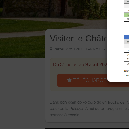
Visiter le Château d
Perreux 89120 CHARNY OREE DE PUIS
Du 31 juillet au 9 août 2026 :
Retrouve
TÉLÉCHARGEZ LE PR
Dans son écrin de verdure de
M
64 hectares,
cœur de la Puisaye. Ainsi qu'un programme d
adresse à retenir…