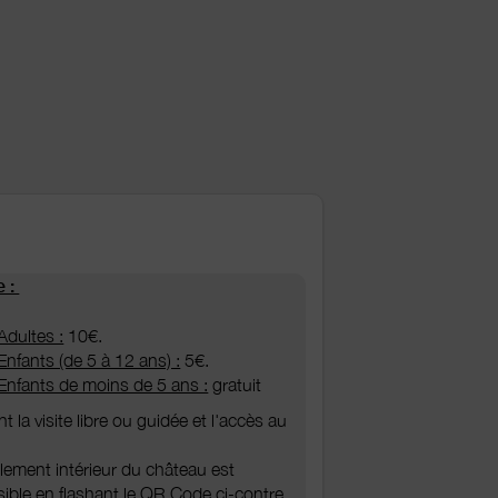
e :
Adultes :
10€.
Enfants (de 5 à 12 ans) :
5€.
Enfants de moins de 5 ans :
gratuit
nt la visite libre ou guidée et l'accès au
lement intérieur du château est
ible en flashant le QR Code ci-contre.