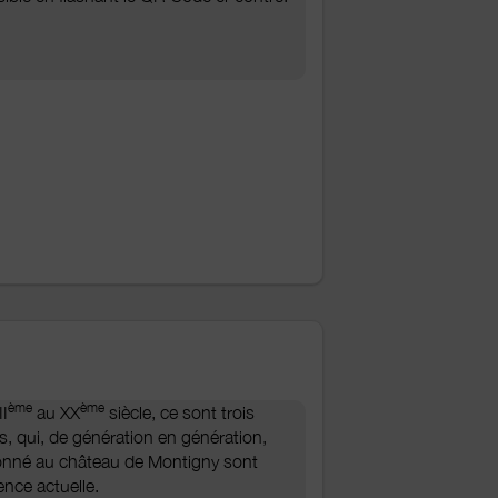
ème
ème
II
au XX
siècle, ce sont trois
es, qui, de génération en génération,
onné au château de Montigny sont
nce actuelle.