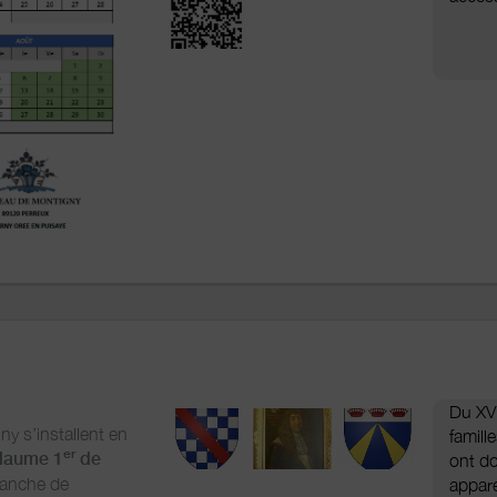
Du XV
y s’installent en
famill
er
llaume 1
de
ont d
lanche de
appare