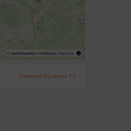
© OpenStreetMap Contributors |
MapLibre
Comment m'y rendre ? >