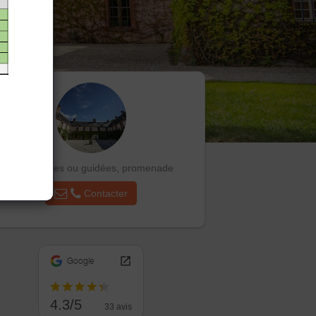
Visites libres ou guidées, promenade
Contacter
Google
4.3/5
33 avis