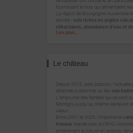
rentabiliser son domaine, en particulie
Théodose
, comte d’Estampes, ajoute
fournissant le bois qui alimentaient les
architecturaux extérieurs dans les an
La région de Bourgogne-Auxerroise éta
ème
Au début du XX
siècle, la famille
Ma
activité :
sols riches en argiles calcai
s’installe au château. Le couple appor
réfractaires, abondance d’eau et de
touche personnelle à l’édifice. La famil
Lire plus...
La production de Montigny était dest
qu’une dizaine d’année et revendra le
local. La faïencerie cessera son activi
drame familiale.
Certaines faïences sont visibles au
Mu
Duvernoy
d’Auxerre et au
Musée d’Ar
de Puisaye
, à Villiers-Saint-Benoit. E
Le château
possédons quelques-unes à Montign
Depuis 2015, avec passion, l’actuelle p
attachée à redonner au lieu
son lustre
L’emprunte des familles qui se sont 
Montigny jusqu’au XXème siècle est ai
valeur.
Entre 2021 et 2025, l’importante
cam
travaux
menée avec la DRAC consista 
entièrement la toiture en ardoise, réno