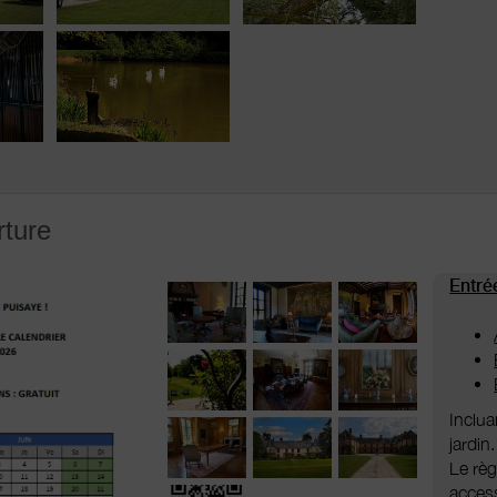
rture
Entré
Inclua
jardin.
Le règ
access