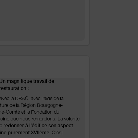
Un magnifique travail de
restauration :
vec la DRAC, avec l'aide de la
cture de la Région Bourgogne-
he-Comté et la Fondation du
moine que nous remercions. La volonté
de
redonner à l’édifice son aspect
gine purement XVIIème
. C’est