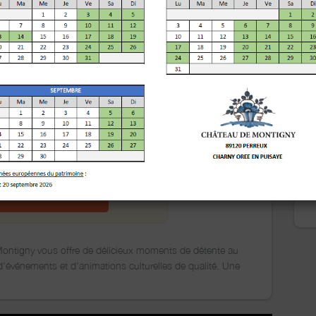
e Montigny
AYE
z le Festival FantaZía à Montigny
OGRAMME 2026
ontigny vous offre de délicieux moments de détente au
'événements et d'animations culturelles de qualité. Une