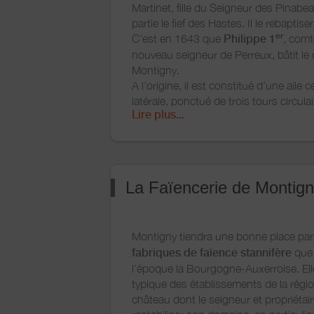
Martinet, fille du Seigneur des Pinabea
partie le fief des Hastes. Il le rebaptis
er
C’est en 1643 que
Philippe 1
, comt
nouveau seigneur de Perreux, bâtit le
Montigny.
A l’origine, il est constitué d’une aile 
latérale, ponctué de trois tours circula
Lire plus...
quatrième, séparée du bâtiment, abritai
En 1774,
Guillaume Antoine,
marquis
ajouter la troisième aile du château, re
chapelle et donnant à Montigny sa form
à cheval. Le domaine restera dans la f
La Faïencerie de Montig
près de deux siècles.
Mais en 1836,
Gaston Louis Joseph
ancien maire de Perreux, dû se résoud
Montigny tiendra une bonne place par
Son nouveau propriétaire, le marquis
fabriques de faïence stannifère
que 
d’Estampes
et son épouse Blanche T
l’époque la Bourgogne-Auxerroise. Ell
réaliseront des aménagements intérieu
typique des établissements de la régi
néo-gothique de leur époque.
château dont le seigneur et propriétair
Leur deuxième fils, héritier du domaine