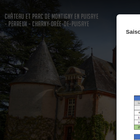
CHÂTEAU ET PARC DE MONTIGNY EN PUISAYE
- PERREUX - CHARNY-ORÉE-DE-PUISAYE
Sais